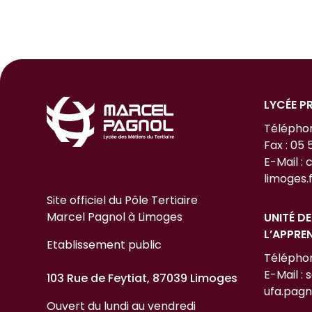
LYCÉE P
Téléphon
Fax : 05 
E-Mail 
limoges.f
Site officiel du Pôle Tertiaire
Marcel Pagnol à Limoges
UNITÉ D
L’APPRE
Etablissement public
Téléphon
E-Mail : 
103 Rue de Feytiat, 87039 Limoges
ufa.pagn
Ouvert du lundi au vendredi