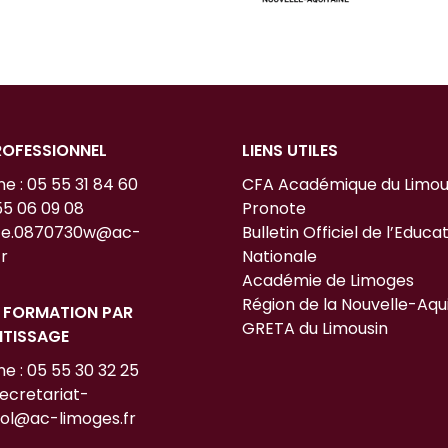
ROFESSIONNEL
LIENS UTILES
e : 05 55 31 84 60
CFA Académique du Limou
55 06 09 08
Pronote
: ce.0870730w@ac-
Bulletin Officiel de l’Educa
r
Nationale
Académie de Limoges
Région de la Nouvelle-Aqu
E FORMATION PAR
GRETA du Limousin
NTISSAGE
e : 05 55 30 32 25
secretariat-
ol@ac-limoges.fr