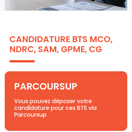
CANDIDATURE BTS MCO,
NDRC, SAM, GPME, CG
PARCOURSUP
Vous pouvez déposer votre
candidature pour ces BTS via
Parcoursup